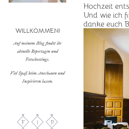
Hochzeit entsc
Und wie ich f
danke euch Be
WILLKOMMEN!
Auf meinem Blog findet ihr
aktuelle Reportagen und
Fotoshootings.
Viel Spaß beim Anschauen und
Inspirieren lassen.
F
I
P