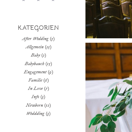
KATEGORIEN
After Wedding
(5)
Allgemein
(25)
Baby
(2)
Babybauch
(15)
Engagement
(9)
Familie
(6)
In Love
(7)
Info
(3)
Newborn
(12)
Weddding
(3)