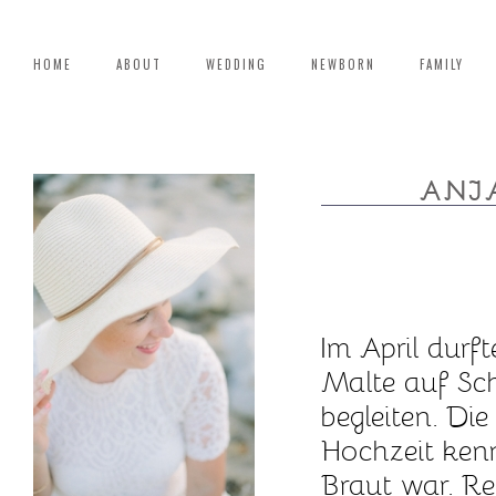
HOME
ABOUT
WEDDING
NEWBORN
FAMILY
ANJ
Im April durf
Malte auf Sc
begleiten. Di
Hochzeit kenn
Braut war. Re