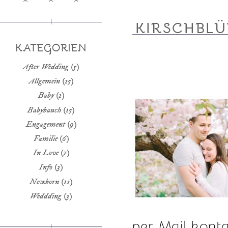
KIRSCHBL
KATEGORIEN
After Wedding
(5)
Allgemein
(25)
Baby
(2)
Babybauch
(15)
Engagement
(9)
Familie
(6)
In Love
(7)
Info
(3)
Newborn
(12)
Weddding
(3)
per Mail konta