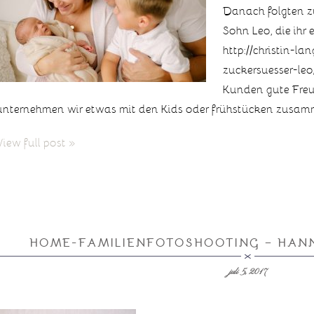
Danach folgten z
Sohn Leo, die ihr
http://christin-l
zuckersuesser-leo/
Kunden gute Freu
unternehmen wir etwas mit den Kids oder frühstücken zusam
View full post »
HOME-FAMILIENFOTOSHOOTING – HAN
juli 5, 2017