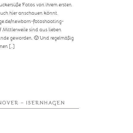
uckersüße Fotos von ihrem ersten
 euch hier anschauen könnt.
ange.de/newborn-fotoshooting-
 Mittlerweile sind aus lieben
nde geworden. 🙂 Und regelmäßig
men […]
NOVER – ISERNHAGEN