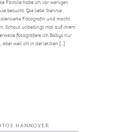
. Die Familie habe ich vor wenigen
e besucht. Die liebe Stennie
 talentierte Fotografin und macht
en. Schaut unbedingt mal auf ihrem
weise fotografiere ich Babys nur
ber weil ich in der letzten […]
OTOS HANNOVER