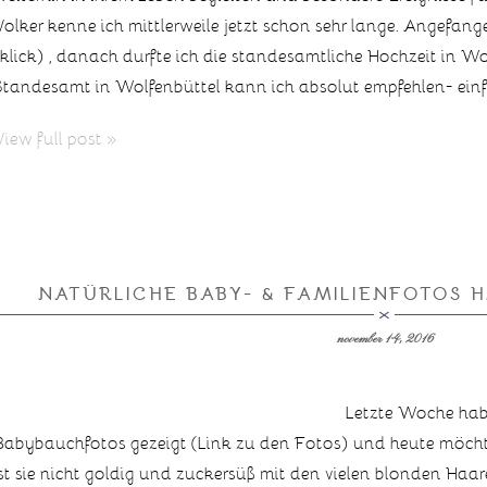
Volker kenne ich mittlerweile jetzt schon sehr lange. Angefan
(klick) , danach durfte ich die standesamtliche Hochzeit in Wo
Standesamt in Wolfenbüttel kann ich absolut empfehlen- einf
View full post »
NATÜRLICHE BABY- & FAMILIENFOTOS 
november 14, 2016
Letzte Woche habe
Babybauchfotos gezeigt (Link zu den Fotos) und heute möchte i
Ist sie nicht goldig und zuckersüß mit den vielen blonden Haa