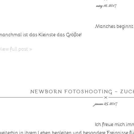
märz 16, 2017
Manches beginnt 
manchmal ist das Kleinste das Größte!
View full post »
NEWBORN FOTOSHOOTING – ZUCK
januar 25, 2017
Ich freue mich im
weiterhin in ihrem Leben begleiten und besondere Ereignisse fü