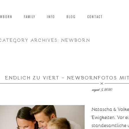
EWBORN
FAMILY
INFO
BLOG
CONTACT
CATEGORY ARCHIVES:
NEWBORN
ENDLICH ZU VIERT – NEWBORNFOTOS MIT
august 5, 2020
Natascha & Volke
Ewigkeiten. Vor ei
standesamtliche u