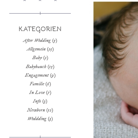
KATEGORIEN
After Wedding
(5)
Allgemein
(25)
Baby
(2)
Babybauch
(15)
Engagement
(9)
Familie
(6)
In Love
(7)
Info
(3)
Newborn
(12)
Weddding
(3)