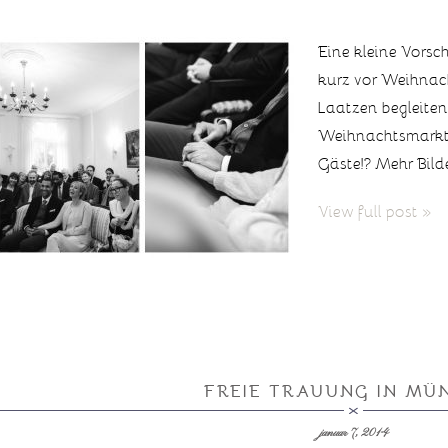
Eine kleine Vorsc
kurz vor Weihna
Laatzen begleiten 
Weihnachtsmarkt u
Gäste!? Mehr Bild
View full post »
FREIE TRAUUNG IN MÜ
januar 7, 2014