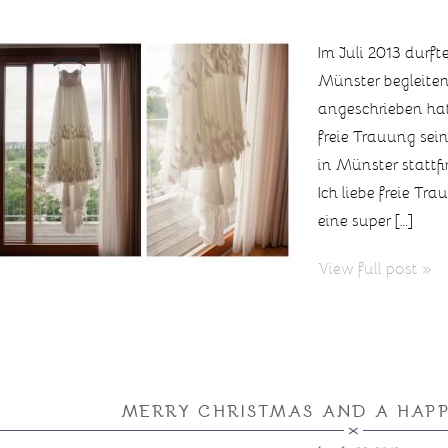
Im Juli 2013 durf
Münster begleiten
angeschrieben hat
freie Trauung sei
in Münster stattfi
Ich liebe freie Tr
eine super […]
View full post »
MERRY CHRISTMAS AND A HAP