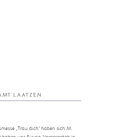
AMT LAATZEN
smesse „Trau dich“ haben sich M.
r haben uns für ein Vorgespräch in