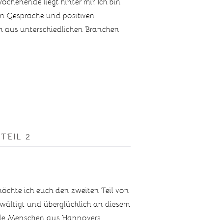
chenende liegt hinter mir. Ich bin
ten Gespräche und positiven
ch aus unterschiedlichen Branchen
TEIL 2
 möchte ich euch den zweiten Teil von
wältigt und überglücklich an diesem
tolle Menschen aus Hannovers