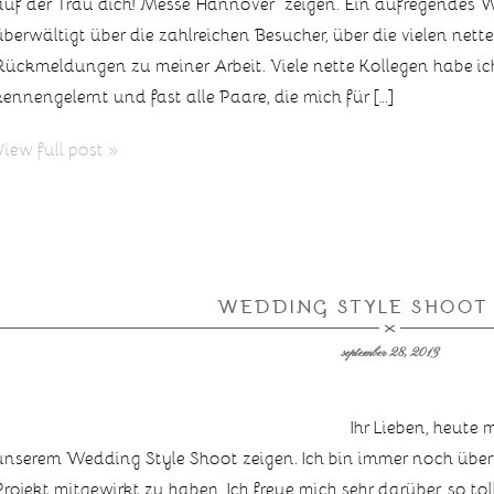
auf der Trau dich! Messe Hannover zeigen. Ein aufregendes Wo
überwältigt über die zahlreichen Besucher, über die vielen net
Rückmeldungen zu meiner Arbeit. Viele nette Kollegen habe i
kennengelernt und fast alle Paare, die mich für […]
View full post »
WEDDING STYLE SHOOT 
september 28, 2013
Ihr Lieben, heute
unserem Wedding Style Shoot zeigen. Ich bin immer noch über
Projekt mitgewirkt zu haben. Ich freue mich sehr darüber, so 