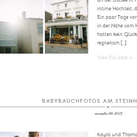
intime Hochzeit, d
Ein paar Tage vor
in der Nähe vom 
hatten kein Glück
regnerisch […]
View full post »
BABYBAUCHFOTOS AM STEIN
november 26, 2013
Kayra und Thoma