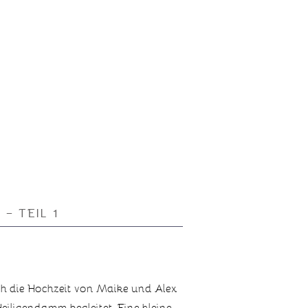
– TEIL 1
ch die Hochzeit von Maike und Alex
Heiligendamm begleitet. Eine kleine