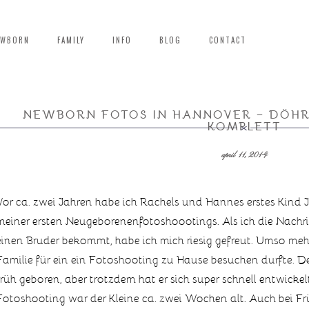
EWBORN
FAMILY
INFO
BLOG
CONTACT
NEWBORN FOTOS IN HANNOVER – DÖHR
KOMPLETT
april 11, 2014
Vor ca. zwei Jahren habe ich Rachels und Hannes erstes Kind J
meiner ersten Neugeborenenfotoshoootings. Als ich die Nachri
einen Bruder bekommt, habe ich mich riesig gefreut. Umso mehr
Familie für ein ein Fotoshooting zu Hause besuchen durfte. D
früh geboren, aber trotzdem hat er sich super schnell entwicke
Fotoshooting war der Kleine ca. zwei Wochen alt. Auch bei F