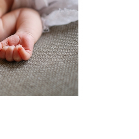
PIN
this