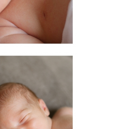
PIN
this