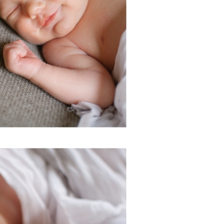
PIN
this