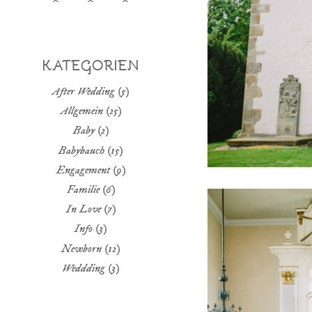
KATEGORIEN
After Wedding
(5)
Allgemein
(25)
Baby
(2)
Babybauch
(15)
Engagement
(9)
Familie
(6)
In Love
(7)
Info
(3)
Newborn
(12)
Weddding
(3)