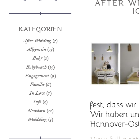
AFTER W
I
KATEGORIEN
After Wedding
(5)
Allgemein
(25)
Baby
(2)
Babybauch
(15)
Engagement
(9)
Familie
(6)
In Love
(7)
fest, dass wi
Info
(3)
Newborn
(12)
Wir haben uns
Weddding
(3)
Hannover-Osts